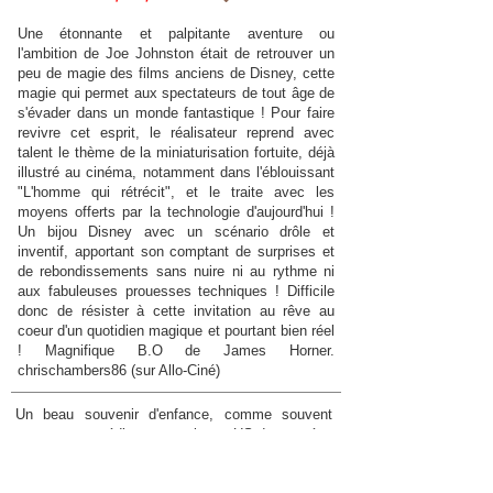
Une étonnante et palpitante aventure ou
l'ambition de Joe Johnston était de retrouver un
peu de magie des films anciens de Disney, cette
magie qui permet aux spectateurs de tout âge de
s'évader dans un monde fantastique ! Pour faire
revivre cet esprit, le réalisateur reprend avec
talent le thème de la miniaturisation fortuite, déjà
illustré au cinéma, notamment dans l'éblouissant
"L'homme qui rétrécit", et le traite avec les
moyens offerts par la technologie d'aujourd'hui !
Un bijou Disney avec un scénario drôle et
inventif, apportant son comptant de surprises et
de rebondissements sans nuire ni au rythme ni
aux fabuleuses prouesses techniques ! Difficile
donc de résister à cette invitation au rêve au
coeur d'un quotidien magique et pourtant bien réel
! Magnifique B.O de James Horner.
chrischambers86 (sur Allo-Ciné)
Un beau souvenir d'enfance, comme souvent
avec ces comédies excentriques US des années
80. Quelques scènes cultes au compteur, comme
par exemple le gamin qui nage dans le bol de