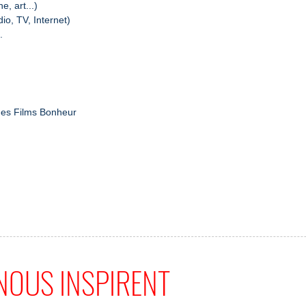
e, art...)
o, TV, Internet)
.
 des Films Bonheur
NOUS INSPIRENT