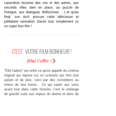
caractères bizarres des uns et des autres, aux
seconds rôles bien en place, au puzzle de
l'intrigue, aux dialogues drôlissimes …) et qu'au
final, son récit procure cette délicieuse et
jubilatoire sensation d'avoir tout simplement vu
un super bon film !
C'EST
VOTRE FILM BONHEUR !
(Me) L'offrir !
"Elle l'adore" est enfin ce qu'on appelle du cinéma
original qui repose sur un scénario qui l'est tout
autant et de plus, servi par des comédiens au
mieux de leur forme... Ce qui saute aux yeux
avant tout dans cette histoire, c'est le mélange
de gravité suite aux enjeux du drame et donc de
la situation de départ qui évoque presque le
thriller, et le côté très décalé et humoristique que
va prendre cette parodie d'enquête ! D'avoir créé
des petites histoires bien personnelles venant