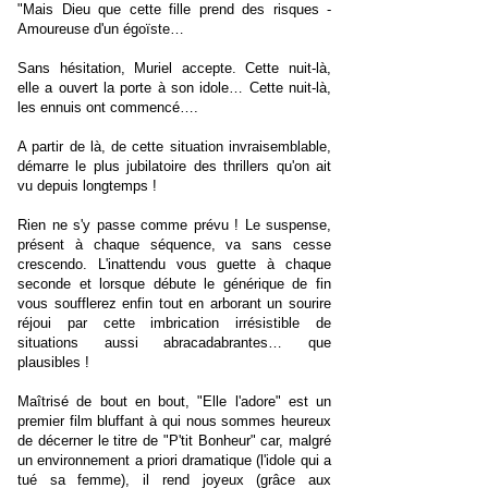
"Mais Dieu que cette fille prend des risques -
Amoureuse d'un égoïste…
Sans hésitation, Muriel accepte. Cette nuit-là,
elle a ouvert la porte à son idole… Cette nuit-là,
les ennuis ont commencé….
A partir de là, de cette situation invraisemblable,
démarre le plus jubilatoire des thrillers qu'on ait
vu depuis longtemps !
Rien ne s'y passe comme prévu ! Le suspense,
présent à chaque séquence, va sans cesse
crescendo. L'inattendu vous guette à chaque
seconde et lorsque débute le générique de fin
vous soufflerez enfin tout en arborant un sourire
réjoui par cette imbrication irrésistible de
situations aussi abracadabrantes… que
plausibles !
Maîtrisé de bout en bout, "Elle l'adore" est un
premier film bluffant à qui nous sommes heureux
de décerner le titre de "P'tit Bonheur" car, malgré
un environnement a priori dramatique (l'idole qui a
tué sa femme), il rend joyeux (grâce aux