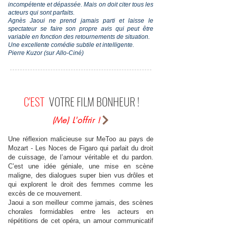
incompétente et dépassée. Mais on doit citer tous les
acteurs qui sont parfaits.
Agnès Jaoui ne prend jamais parti et laisse le
spectateur se faire son propre avis qui peut être
variable en fonction des retournements de situation.
Une excellente comédie subtile et intelligente.
Pierre Kuzor (sur Allo-Ciné)
C'EST
VOTRE FILM BONHEUR !
(Me) L'offrir !
Une réflexion malicieuse sur MeToo au pays de
Mozart - Les Noces de Figaro qui parlait du droit
de cuissage, de l’amour véritable et du pardon.
C’est une idée géniale, une mise en scène
maligne, des dialogues super bien vus drôles et
qui explorent le droit des femmes comme les
excès de ce mouvement.
Jaoui a son meilleur comme jamais, des scènes
chorales formidables entre les acteurs en
répétitions de cet opéra, un amour communicatif