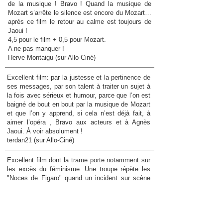
de la musique ! Bravo ! Quand la musique de
Mozart s’arrête le silence est encore du Mozart…
après ce film le retour au calme est toujours de
Jaoui !
4,5 pour le film + 0,5 pour Mozart.
A ne pas manquer !
Herve Montaigu (sur Allo-Ciné)
Excellent film: par la justesse et la pertinence de
ses messages, par son talent à traiter un sujet à
la fois avec sérieux et humour, parce que l’on est
baigné de bout en bout par la musique de Mozart
et que l’on y apprend, si cela n’est déjà fait, à
aimer l’opéra , Bravo aux acteurs et à Agnès
Jaoui. À voir absolument !
terdan21 (sur Allo-Ciné)
Excellent film dont la trame porte notamment sur
les excès du féminisme. Une troupe répète les
"Noces de Figaro" quand un incident sur scène
mettant en cause le ténor et une comédienne
menace de tout faire capoter. Agnès Jaoui n'est
pas particulièrement tendre avec les mâles
conquérants mais ne rate pas les femmes qui
dérapent en poursuivant sans raison de