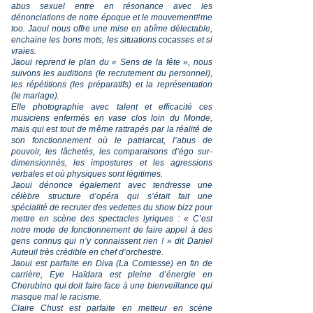
abus sexuel entre en résonance avec les
dénonciations de notre époque et le mouvement#me
too. Jaoui nous offre une mise en abîme délectable,
enchaine les bons mots, les situations cocasses et si
vraies.
Jaoui reprend le plan du « Sens de la fête », nous
suivons les auditions (le recrutement du personnel),
les répétitions (les préparatifs) et la représentation
(le mariage).
Elle photographie avec talent et efficacité ces
musiciens enfermés en vase clos loin du Monde,
mais qui est tout de même rattrapés par la réalité de
son fonctionnement où le patriarcat, l’abus de
pouvoir, les lâchetés, les comparaisons d’égo sur-
dimensionnés, les impostures et les agressions
verbales et où physiques sont légitimes.
Jaoui dénonce également avec tendresse une
célèbre structure d’opéra qui s’était fait une
spécialité de recruter des vedettes du show bizz pour
mettre en scène des spectacles lyriques : « C’est
notre mode de fonctionnement de faire appel à des
gens connus qui n’y connaissent rien ! » dit Daniel
Auteuil très crédible en chef d’orchestre.
Jaoui est parfaite en Diva (La Comtesse) en fin de
carrière, Eye Haïdara est pleine d’énergie en
Cherubino qui doit faire face à une bienveillance qui
masque mal le racisme.
Claire Chust est parfaite en metteur en scène