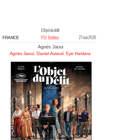
L'Objet du délit
P'tit Bonheur
27 mai 2026
FRANCE
Agnès Jaoui
Agnès Jaoui, Daniel Auteuil, Eye Haïdara