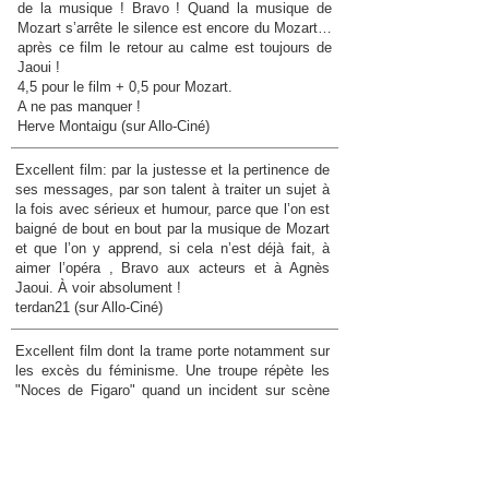
de la musique ! Bravo ! Quand la musique de
Mozart s’arrête le silence est encore du Mozart…
après ce film le retour au calme est toujours de
Jaoui !
4,5 pour le film + 0,5 pour Mozart.
A ne pas manquer !
Herve Montaigu (sur Allo-Ciné)
Excellent film: par la justesse et la pertinence de
ses messages, par son talent à traiter un sujet à
la fois avec sérieux et humour, parce que l’on est
baigné de bout en bout par la musique de Mozart
et que l’on y apprend, si cela n’est déjà fait, à
aimer l’opéra , Bravo aux acteurs et à Agnès
Jaoui. À voir absolument !
terdan21 (sur Allo-Ciné)
Excellent film dont la trame porte notamment sur
les excès du féminisme. Une troupe répète les
"Noces de Figaro" quand un incident sur scène
mettant en cause le ténor et une comédienne
menace de tout faire capoter. Agnès Jaoui n'est
pas particulièrement tendre avec les mâles
conquérants mais ne rate pas les femmes qui
dérapent en poursuivant sans raison de