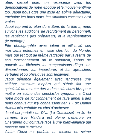
abus sexuel entre en résonance avec les
dénonciations de notre époque et le mouvement#me
too. Jaoui nous offre une mise en abîme délectable,
enchaine les bons mots, les situations cocasses et si
vraies.
Jaoui reprend le plan du « Sens de la fête », nous
suivons les auditions (le recrutement du personnel),
les répétitions (les préparatifs) et la représentation
(le mariage).
Elle photographie avec talent et efficacité ces
musiciens enfermés en vase clos loin du Monde,
mais qui est tout de même rattrapés par la réalité de
son fonctionnement où le patriarcat, l’abus de
pouvoir, les lâchetés, les comparaisons d’égo sur-
dimensionnés, les impostures et les agressions
verbales et où physiques sont légitimes.
Jaoui dénonce également avec tendresse une
célèbre structure d’opéra qui s’était fait une
spécialité de recruter des vedettes du show bizz pour
mettre en scène des spectacles lyriques : « C’est
notre mode de fonctionnement de faire appel à des
gens connus qui n’y connaissent rien ! » dit Daniel
Auteuil très crédible en chef d’orchestre.
Jaoui est parfaite en Diva (La Comtesse) en fin de
carrière, Eye Haïdara est pleine d’énergie en
Cherubino qui doit faire face à une bienveillance qui
masque mal le racisme.
Claire Chust est parfaite en metteur en scène