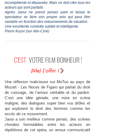
incompétente et dépassée. Mais on doit citer tous les
acteurs qui sont parfaits.
Agnès Jaoui ne prend jamais parti et laisse le
spectateur se faire son propre avis qui peut être
variable en fonction des retournements de situation.
Une excellente comédie subtile et intelligente.
Pierre Kuzor (sur Allo-Ciné)
C'EST
VOTRE FILM BONHEUR !
(Me) L'offrir !
Une réflexion malicieuse sur MeToo au pays de
Mozart - Les Noces de Figaro qui parlait du droit
de cuissage, de l’amour véritable et du pardon.
C’est une idée géniale, une mise en scène
maligne, des dialogues super bien vus drôles et
qui explorent le droit des femmes comme les
excès de ce mouvement.
Jaoui a son meilleur comme jamais, des scènes
chorales formidables entre les acteurs en
répétitions de cet opéra, un amour communicatif