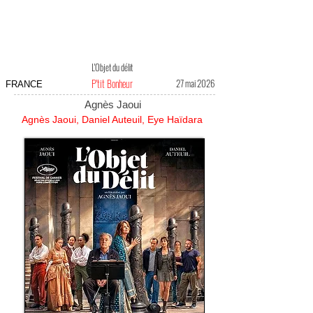
L'Objet du délit
P'tit Bonheur
27 mai 2026
FRANCE
Agnès Jaoui
Agnès Jaoui, Daniel Auteuil, Eye Haïdara