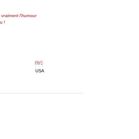
a vraiment l'humour
u !
PAYS
USA