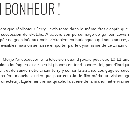
M BONHEUR !
t que réalisateur Jerry Lewis reste dans le même état d'esprit que 
 succession de sketchs. A travers son personnage de gaffeur Lewis n
flopée de gags inégaux mais véritablement burlesques qui nous amuse, 
prévisibles mais on se laisse emporter par le dynamisme de Le Zinzin d
. Moi je l'ai découvert à la télévision quand j'avais peut-être 10-12 a
tions loufoques et de ses big bands en fond sonore. Ici, pas d'intrigue
en, et de suivre notre zinzin Jerry y semer la zizanie. Les gags se su
ns font mouche et rien que pour ceux-là, le film mérite un visionnage
u directeur). Également remarquable, la scène de la marionnette vraimen