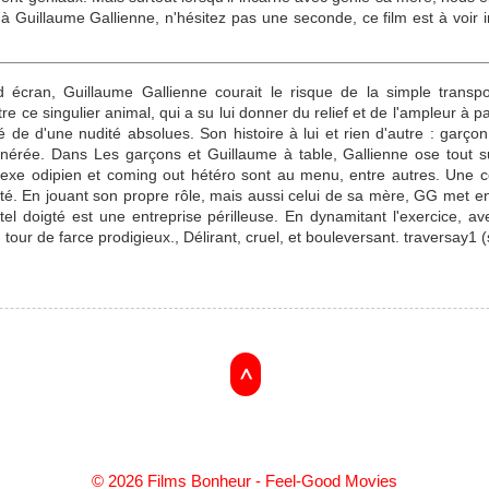
 Guillaume Gallienne, n'hésitez pas une seconde, ce film est à voir im
écran, Guillaume Gallienne courait le risque de la simple transpo
re ce singulier animal, qui a su lui donner du relief et de l'ampleur à 
é de d'une nudité absolues. Son histoire à lui et rien d'autre : garço
énérée. Dans Les garçons et Guillaume à table, Gallienne ose tout su
lexe odipien et coming out hétéro sont au menu, entre autres. Une 
tité. En jouant son propre rôle, mais aussi celui de sa mère, GG met e
tel doigté est une entreprise périlleuse. En dynamitant l'exercice, av
 tour de farce prodigieux., Délirant, cruel, et bouleversant. traversay1 (
>
© 2026 Films Bonheur - Feel-Good Movies