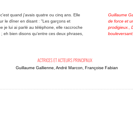
'est quand j'avais quatre ou cinq ans. Elle
Guillaume Gal
r le dîner en disant : "Les garçons et
de force et u
ue je lui ai parlé au téléphone, elle raccroche
prodigieux., D
 ; eh bien disons qu'entre ces deux phrases,
bouleversant
ACTRICES ET ACTEURS PRINCIPAUX
Guillaume Gallienne, André Marcon, Françoise Fabian