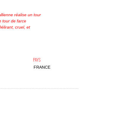
lienne réalise un tour
n tour de farce
élirant, cruel, et
.
PAYS
FRANCE