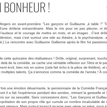
M BONHEUR !
 Angers en avant-première "Les garçons et Guillaume ,à table !" Tr
'une drôlerie extraordinaire. Mais le rire pour ne pas pleurer, ni ê
'audace et le courage de mettre en mots, et en images . C'est drôle
érision, mais c'est surtout une ode au théatre, à la psychanalyse...e
é.( La rencontre avec Guillaume Gallienne après le film fut passionna
cette quinzaine des réalisateurs ! Drôle, original, surprenant, toucha
 delà de la comédie, se cache une véritable réflexion sur l'être et le pa
ment écrit, bien mis en scène (cela fait écho à la pièce de théâtre), et
aux multiples talents. Ça s'annonce comme la comédie de l'année ! À 
is une émotion désarmante, le pensionnaire de la Comédie Française 
 dont il a fait l'expérience pendant des années, mimant la gestuelle et l
 sur sa sexualité. Sans concessions donc, "Les Garçons et Guillaume
'interprétation de son propre rôle qui cumule un nombre incalculable d
ment géniaux. Mais surtout lorsqu'il incarne avec génie sa mère, nous él