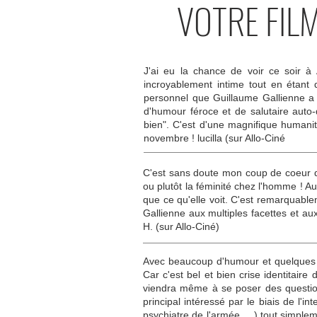
VOTRE FIL
J'ai eu la chance de voir ce soir à
incroyablement intime tout en étant d
personnel que Guillaume Gallienne a l
d'humour féroce et de salutaire auto-d
bien". C'est d'une magnifique humanit
novembre ! lucilla (sur Allo-Ciné
C'est sans doute mon coup de coeur de 
ou plutôt la féminité chez l'homme ! Au
que ce qu'elle voit. C'est remarquable
Gallienne aux multiples facettes et 
H. (sur Allo-Ciné)
Avec beaucoup d'humour et quelques fo
Car c'est bel et bien crise identitaire
viendra même à se poser des questions
principal intéressé par le biais de l
psychiatre de l'armée, ...) tout simple