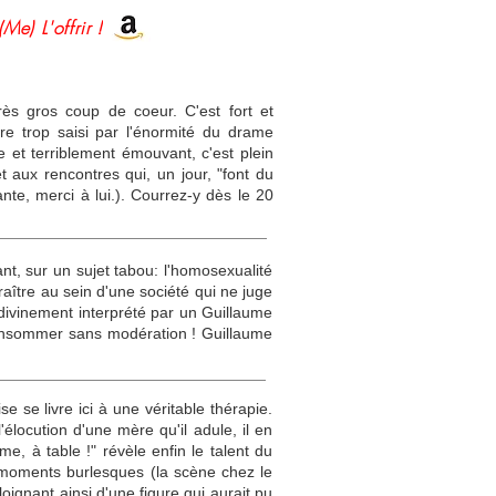
(Me) L'offrir !
ès gros coup de coeur. C'est fort et
tre trop saisi par l'énormité du drame
 et terriblement émouvant, c'est plein
t aux rencontres qui, un jour, "font du
nte, merci à lui.). Courrez-y dès le 20
nt, sur un sujet tabou: l'homosexualité
raître au sein d'une société qui ne juge
 divinement interprété par un Guillaume
consommer sans modération ! Guillaume
se livre ici à une véritable thérapie.
'élocution d'une mère qu'il adule, il en
, à table !" révèle enfin le talent du
e moments burlesques (la scène chez le
oignant ainsi d'une figure qui aurait pu