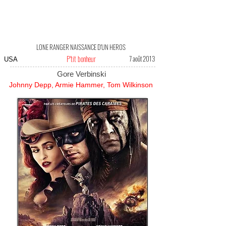
LONE RANGER NAISSANCE D'UN HEROS
P'tit bonheur
7 août 2013
USA
Gore Verbinski
Johnny Depp, Armie Hammer, Tom Wilkinson