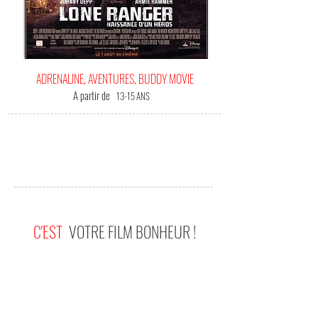
ADRENALINE, AVENTURES, BUDDY MOVIE
A partir de
13-15 ANS
C'EST
VOTRE FILM BONHEUR !
(Me) L'offrir !
Apres avoir, habilement, redonné les lettres de
noblesses aux films de pirates, Gore Verbinski ,
réalisateur que je considère comme très bon,