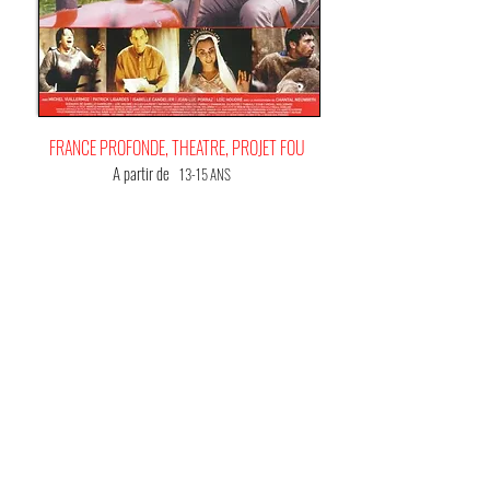
FRANCE PROFONDE, THEATRE, PROJET FOU
A partir de
13-15 ANS
C'EST
VOTRE FILM BONHEUR !
(Me) L'offrir !
Nous recommandons hautement cette comédie
bien ficelée qui n'est pas sans évoquer, de temps