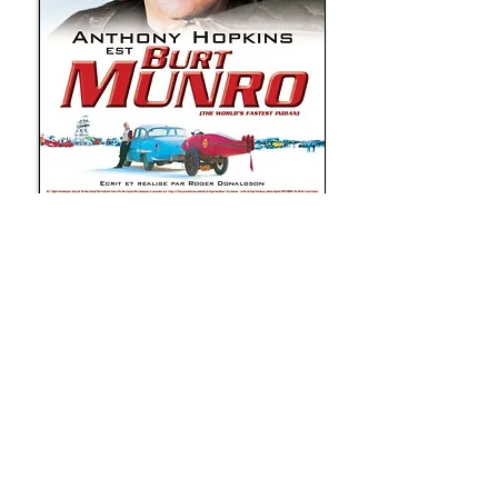
HISTOIRE VRAIE, REALISER SES REVES, SPORTS,
DEPASSEMENT DE SOI
A partir de
13-15 ANS
C'EST
VOTRE FILM BONHEUR !