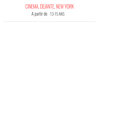
CINEMA, DEJANTE, NEW YORK
A partir de
13-15 ANS
C'EST
VOTRE FILM BONHEUR !
(Me) L'offrir !
Un film sur le cinéma brillant et irrésistible. Il y a
de l'expérience, du vécu. Un des pires tournages
qui peut être cauchemar de tous les cinéastes.
Buscemi est excellent comme le reste de la
troupe. Une perle de film qui ravira tout les
passionnés de cinéma et de comédies. Excellent
film. Un visiteur (sur Allo-Ciné)