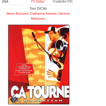
P'tit Bonheur
13 septembre 1995
USA
Tom DiCilio
Steve Buscemi, Catherine Keener, Dermot
Mulroney