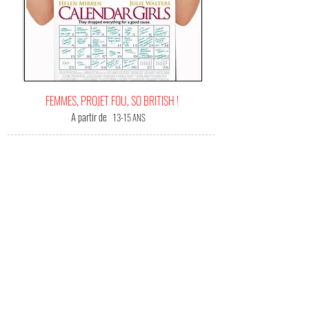
FEMMES, PROJET FOU, SO BRITISH !
A partir de
13-15 ANS
C'EST
VOTRE FILM BONHEUR !
(Me) L'offrir !
Une magnifique comédie britannique qui parvient