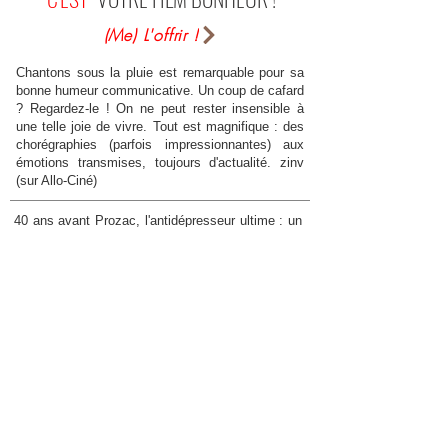
(Me) L'offrir !
Chantons sous la pluie est remarquable pour sa
bonne humeur communicative. Un coup de cafard
? Regardez-le ! On ne peut rester insensible à
une telle joie de vivre. Tout est magnifique : des
chorégraphies (parfois impressionnantes) aux
émotions transmises, toujours d'actualité. zinv
(sur Allo-Ciné)
40 ans avant Prozac, l'antidépresseur ultime : un
monument absolu de la mise en abyme, des
films sur le cinéma, du cinéma tout court, l'astre
éblouissant qui irradie, transcende, subsume,
incarne (...continuez, please) - et tout ça sans la
moindre prétention et avec l'exquise légèreté d'un
ovni féérique - la comédie musicale ! La comédie
est à la fois subtile et enthousiasmante, il y a du
suspense (alors que la plupart des scénars de
musicaux sont indigents), la musique est
parfaite, les ballets extrêmement inventifs, il y a
une réflexion très bien vue sur l'art
cinématographique, un traitement magistral de la