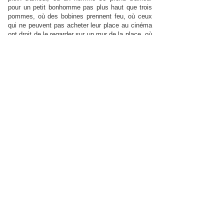
pour un petit bonhomme pas plus haut que trois
pommes, où des bobines prennent feu, où ceux
qui ne peuvent pas acheter leur place au cinéma
ont droit de le regarder sur un mur de la place, où
un jeune homme fou amoureux attend pendant
des mois devant la fenêtre de sa bien aimée en
espérant que celle-ci tombe amoureuse de lui, où
les baisers du monde se retrouvent tous sur une
seule et même bobine(cf scène finale sur la
vidéo), dans un assemblage d'amour et d'émotion
dont on ne ressort pas sans les larmes aux yeux
et une joie de vivre qui nous ferait presque sauter
au cou de n'importe qui, juste histoire de lui dire
"La Vie est belle !" Mayla (sur Allo-Ciné)
"Feel Good Movie" par excellence - plein de
poésie, image sublime et scène finale magistrale.
Adrien Perry (sur Allo-Ciné) Pour tous ceux qui
attendent fébrilement que les lumières s'éteignent
et que l'écran s'allume. Pour tous les
nostalgiques. Pour tous ceux qui ont éprouvé
l'amour. Une véritable ode au cinéma. TheFlash
(sur Allo-Ciné)