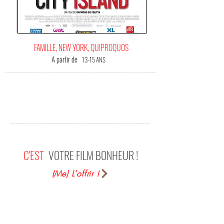
FAMILLE, NEW YORK, QUIPROQUOS
A partir de
13-15 ANS
C'EST
VOTRE FILM BONHEUR !
(Me) L'offrir !
Époustouflant d humour, de finesse ET d'
émotion. Un hymne au dialogue, à la réalisation
de soi (rêves, ambitions secrètes), au pardon ET
â l amour des nôtres (amis, famille). Le tout servi