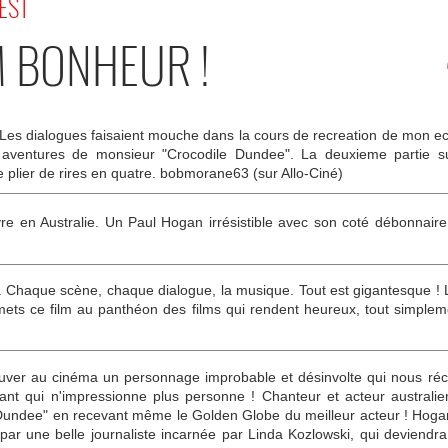
'EST
M BONHEUR !
e. Les dialogues faisaient mouche dans la cours de recreation de mon ecol
aventures de monsieur "Crocodile Dundee". La deuxieme partie s
e plier de rires en quatre. bobmorane63 (sur Allo-Ciné)
ivre en Australie. Un Paul Hogan irrésistible avec son coté débonnai
Chaque scène, chaque dialogue, la musique. Tout est gigantesque ! 
e mets ce film au panthéon des films qui rendent heureux, tout simpl
ver au cinéma un personnage improbable et désinvolte qui nous récon
ant qui n'impressionne plus personne ! Chanteur et acteur austral
Dundee" en recevant même le Golden Globe du meilleur acteur ! Hogan
par une belle journaliste incarnée par Linda Kozlowski, qui deviendr