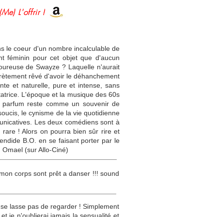
(Me) L'offrir !
s le coeur d'un nombre incalculable de
nt féminin pour cet objet que d'aucun
amoureuse de Swayze ? Laquelle n'aurait
ecrètement rêvé d'avoir le déhanchement
te et naturelle, pure et intense, sans
atrice. L'époque et la musique des 60s
 le parfum reste comme un souvenir de
oucis, le cynisme de la vie quotidienne
mmunicatives. Les deux comédiens sont à
 rare ! Alors on pourra bien sûr rire et
endide B.O. en se faisant porter par le
 Omael (sur Allo-Ciné)
 mon corps sont prêt a danser !!! sound
e se lasse pas de regarder ! Simplement
 je n'oublierai jamais la sensualité et