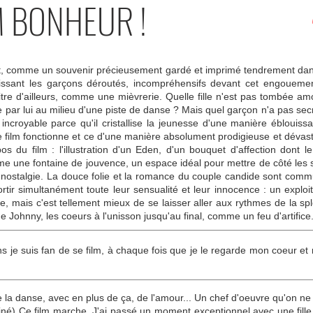
M BONHEUR !
et, comme un souvenir précieusement gardé et imprimé tendrement dan
 laissant les garçons déroutés, incompréhensifs devant cet engoueme
 titre d'ailleurs, comme une mièvrerie. Quelle fille n'est pas tombée 
e par lui au milieu d'une piste de danse ? Mais quel garçon n'a pas s
croyable parce qu'il cristallise la jeunesse d'une manière éblouissan
 film fonctionne et ce d'une manière absolument prodigieuse et dévast
s du film : l'illustration d'un Eden, d'un bouquet d'affection dont
e une fontaine de jouvence, un espace idéal pour mettre de côté les s
 la nostalgie. La douce folie et la romance du couple candide sont co
ortir simultanément toute leur sensualité et leur innocence : un exploit
, mais c'est tellement mieux de se laisser aller aux rythmes de la spl
ohnny, les coeurs à l'unisson jusqu'au final, comme un feu d'artifice.
s je suis fan de se film, à chaque fois que je le regarde mon coeur et
e la danse, avec en plus de ça, de l'amour... Un chef d'oeuvre qu'on n
né) Ce film marche. J'ai passé un moment exceptionnel avec une fille et