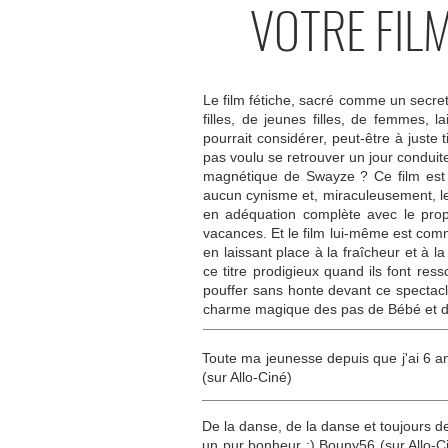
VOTRE FIL
Le film fétiche, sacré comme un secr
filles, de jeunes filles, de femmes,
pourrait considérer, peut-être à juste
pas voulu se retrouver un jour conduit
magnétique de Swayze ? Ce film est in
aucun cynisme et, miraculeusement, le
en adéquation complète avec le propo
vacances. Et le film lui-même est comm
en laissant place à la fraîcheur et à
ce titre prodigieux quand ils font ress
pouffer sans honte devant ce spectacle
charme magique des pas de Bébé et de J
Toute ma jeunesse depuis que j'ai 6 an
(sur Allo-Ciné)
De la danse, de la danse et toujours d
un pur bonheur :) Bouny56 (sur Allo-Ci