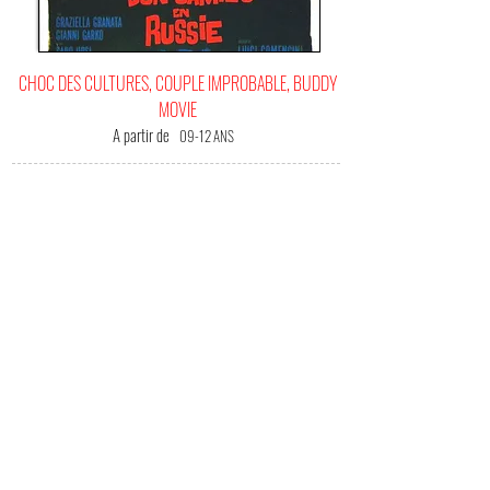
CHOC DES CULTURES, COUPLE IMPROBABLE, BUDDY
MOVIE
A partir de
09-12 ANS
C'EST
VOTRE FILM BONHEUR !
(Me) L'offrir !
C'est au tour de Don Camillo d'être
bouillonnant.Le fait de savoir les communistes
partir dans la "fameuse grande Russie" pour
après colporter au retour de la maudite