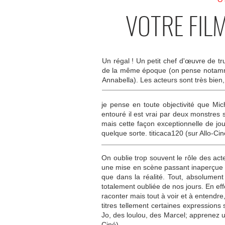
VOTRE FIL
Un régal ! Un petit chef d'œuvre de tru
de la même époque (on pense notammen
Annabella). Les acteurs sont très bien,
je pense en toute objectivité que Mic
entouré il est vrai par deux monstres s
mais cette façon exceptionnelle de jo
quelque sorte. titicaca120 (sur Allo-Cin
On oublie trop souvent le rôle des acte
une mise en scène passant inaperçue (
que dans la réalité. Tout, absolument 
totalement oubliée de nos jours. En effe
raconter mais tout à voir et à entend
titres tellement certaines expressions 
Jo, des loulou, des Marcel; apprenez u
Ciné)