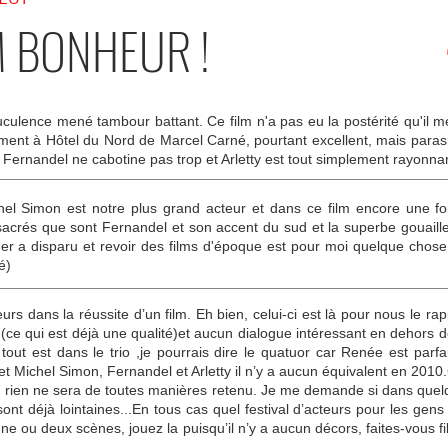
M BONHEUR !
culence mené tambour battant. Ce film n'a pas eu la postérité qu'il mér
t à Hôtel du Nord de Marcel Carné, pourtant excellent, mais parasit
 Fernandel ne cabotine pas trop et Arletty est tout simplement rayonnan
hel Simon est notre plus grand acteur et dans ce film encore une foi
acrés que sont Fernandel et son accent du sud et la superbe gouaille d'
uer a disparu et revoir des films d'époque est pour moi quelque chos
é)
urs dans la réussite d’un film. Eh bien, celui-ci est là pour nous le ra
ce qui est déjà une qualité)et aucun dialogue intéressant en dehors 
tout est dans le trio ,je pourrais dire le quatuor car Renée est parfa
t Michel Simon, Fernandel et Arletty il n’y a aucun équivalent en 2010.C
re, rien ne sera de toutes manières retenu. Je me demande si dans quel
sont déjà lointaines...En tous cas quel festival d’acteurs pour les gen
ne ou deux scènes, jouez la puisqu’il n’y a aucun décors, faites-vous