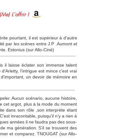
(Me) L'offrir !
ite pourtant, il est supérieur à d'autre
é par les scènes entre J.P .Aumont et
te. Estonius (sur Allo-Ciné)
s il laisse éclater son immense talent
Arletty, l'intrigue est mince c'est vrai
e d'important, un devoir de mémoire en
ppeler. Aucun scénario, aucune histoire,
de cet argot, plus à la mode du moment
ite dans son rôle ,son interprète étant
’est inracontable, puisqu'il n’y a rien à
ques années il ne faudra pas des sous-
s de ma génération. S’il se trouvent des
 filmer et comparez. TNOUGAT (sur Allo-