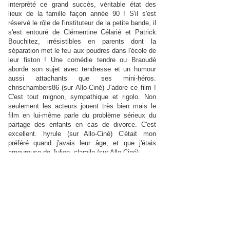
interprèté ce grand succès, véritable état des
lieux de la famille façon année 90 ! S'il s'est
réservé le rôle de l'instituteur de la petite bande, il
s'est entouré de Clémentine Célarié et Patrick
Bouchitez, irrésistibles en parents dont la
séparation met le feu aux poudres dans l'école de
leur fiston ! Une comédie tendre ou Braoudé
aborde son sujet avec tendresse et un humour
aussi attachants que ses mini-héros.
chrischambers86 (sur Allo-Ciné) J'adore ce film !
C'est tout mignon, sympathique et rigolo. Non
seulement les acteurs jouent très bien mais le
film en lui-même parle du problème sérieux du
partage des enfants en cas de divorce. C'est
excellent. hyrule (sur Allo-Ciné) C'était mon
préféré quand j'avais leur âge, et que j'étais
amoureuse de Julien. clarailo (sur Allo-Ciné)
Génial ! Patrick Braoudé a réussi, ce qui n'est
pas le plus facile, une comédie où les acteurs
principaux sont des enfants. Si déjà les acteurs
adultes jouent juste, que dire des enfants. Ils
sont tous épatants ! L'histoire a eu tellement de
succès que les Américains en ont fait un remake
quelques années plus tard. Quoi qu'il en soit, si