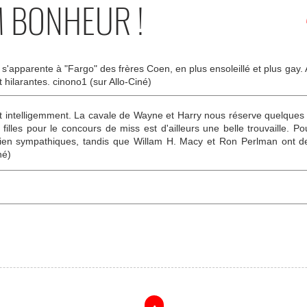
M BONHEUR !
s'apparente à "Fargo" des frères Coen, en plus ensoleillé et plus gay. 
 hilarantes. cinono1 (sur Allo-Ciné)
ait intelligemment. La cavale de Wayne et Harry nous réserve quelques s
 filles pour le concours de miss est d'ailleurs une belle trouvaille. Pou
ien sympathiques, tandis que Willam H. Macy et Ron Perlman ont de
né)