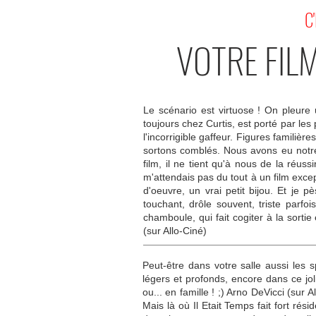
C
VOTRE FIL
Le scénario est virtuose ! On pleure
toujours chez Curtis, est porté par les
l'incorrigible gaffeur. Figures familièr
sortons comblés. Nous avons eu notre
film, il ne tient qu'à nous de la réuss
m'attendais pas du tout à un film exc
d'oeuvre, un vrai petit bijou. Et je p
touchant, drôle souvent, triste parfo
chamboule, qui fait cogiter à la sorti
(sur Allo-Ciné)
Peut-être dans votre salle aussi les 
légers et profonds, encore dans ce joli
ou... en famille ! ;) Arno DeVicci (sur
Mais là où Il Etait Temps fait fort r