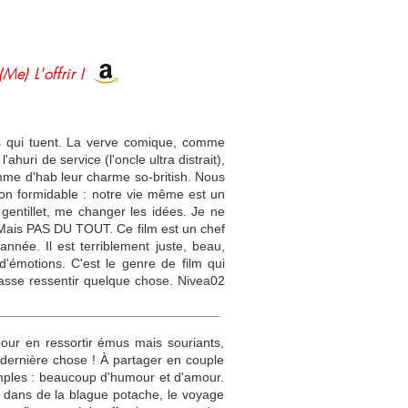
(Me) L'offrir !
es qui tuent. La verve comique, comme
uri de service (l'oncle ultra distrait),
 comme d'hab leur charme so-british. Nous
ion formidable : notre vie même est un
m gentillet, me changer les idées. Je ne
. Mais PAS DU TOUT. Ce film est un chef
année. Il est terriblement juste, beau,
 d'émotions. C'est le genre de film qui
e fasse ressentir quelque chose. Nivea02
pour en ressortir émus mais souriants,
ne dernière chose ! À partager en couple
 simples : beaucoup d'humour et d'amour.
s dans de la blague potache, le voyage