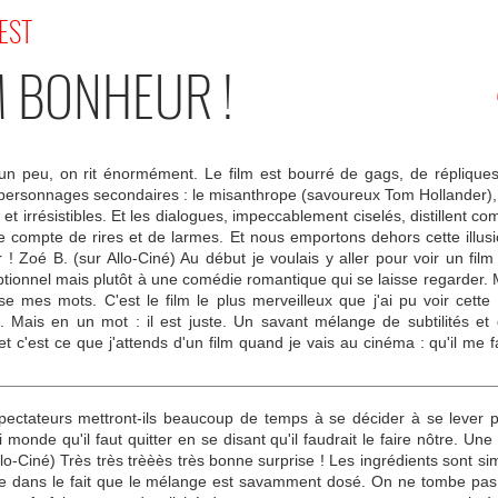
'EST
M BONHEUR !
 un peu, on rit énormément. Le film est bourré de gags, de répliqu
 personnages secondaires : le misanthrope (savoureux Tom Hollander), l'ah
es et irrésistibles. Et les dialogues, impeccablement ciselés, distillent
 compte de rires et de larmes. Et nous emportons dehors cette illus
ir ! Zoé B. (sur Allo-Ciné) Au début je voulais y aller pour voir un fil
eptionnel mais plutôt à une comédie romantique qui se laisse regarder
èse mes mots. C'est le film le plus merveilleux que j'ai pu voir cette 
is. Mais en un mot : il est juste. Un savant mélange de subtilités et
e et c'est ce que j'attends d'un film quand je vais au cinéma : qu'il m
spectateurs mettront-ils beaucoup de temps à se décider à se lever 
 monde qu'il faut quitter en se disant qu'il faudrait le faire nôtre. U
 Allo-Ciné) Très très trèèès très bonne surprise ! Les ingrédients sont
éside dans le fait que le mélange est savamment dosé. On ne tombe pa