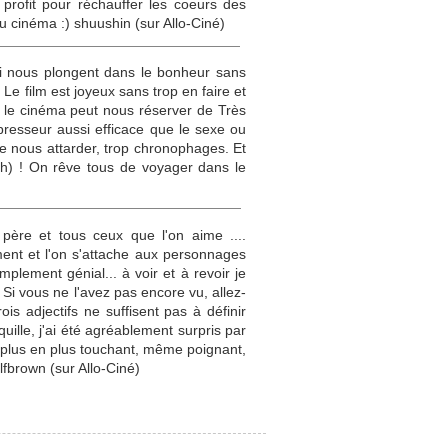
profit pour réchauffer les coeurs des
au cinéma :) shuushin (sur Allo-Ciné)
ui nous plongent dans le bonheur sans
 Le film est joyeux sans trop en faire et
ois le cinéma peut nous réserver de Très
presseur aussi efficace que le sexe ou
de nous attarder, trop chronophages. Et
tish) ! On rêve tous de voyager dans le
père et tous ceux que l'on aime ....
ment et l'on s'attache aux personnages
mplement génial... à voir et à revoir je
Si vous ne l'avez pas encore vu, allez-
is adjectifs ne suffisent pas à définir
uille, j'ai été agréablement surpris par
e plus en plus touchant, même poignant,
fbrown (sur Allo-Ciné)