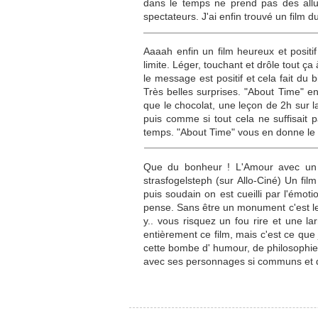
dans le temps ne prend pas des allur
spectateurs. J'ai enfin trouvé un film 
Aaaah enfin un film heureux et posit
limite. Léger, touchant et drôle tout ça
le message est positif et cela fait du 
Très belles surprises. "About Time" e
que le chocolat, une leçon de 2h sur l
puis comme si tout cela ne suffisait p
temps. "About Time" vous en donne le m
Que du bonheur ! L'Amour avec un gr
strasfogelsteph (sur Allo-Ciné) Un fi
puis soudain on est cueilli par l'émoti
pense. Sans être un monument c'est le 
y.. vous risquez un fou rire et une la
entièrement ce film, mais c'est ce que 
cette bombe d' humour, de philosophie 
avec ses personnages si communs et don