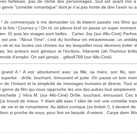
es farfelues, pas de cliché des personnages...tout est avant mis à 
du genre "comédie romantique" dont je n'ai pas honte de dire l'avoir vu 
if ! Je commençais à me demander où ils étaient passés ces films q
 à la fois ! Courrez-y ! On rit, on pleure bref on passe un super moment.
bien. Et puis les images sont belles... Carter Joy (sur Allo-Ciné) Parf
n est une. "About Time", c'est du bonheur en intraveineuse, un antidé
a vie et sur toutes ces choses sur les lesquelles nous devrions éviter 
as, les acteurs sont géniaux et l'écriture, hilarante (ah l'humour bri
ode d'emploi. On sait jamais... gilles6768 (sur Allo-Ciné)
and A ! A voir absolument avec sa fille, sa mère, son fils, son 
lm superbe : drôle, touchant, émouvant et juste. On passe un bon mo
on de l'instant et la simplicité de messages humains et directs. Tout si
genre de film qui nous rapproche les uns des autres tout simplement. 
rmichette ;) Véra M. (sur Allo-Ciné) Drôle, touchant, émouvant. Ces tro
j'ai trouvé de mieux. Y étant allé avec l' idée de voir une comédie tranq
de vie et de romantisme. Au début comique (so british !), il devient d
c si proche de nous, pour finir en beauté. A retenir : Carpe diem Wol