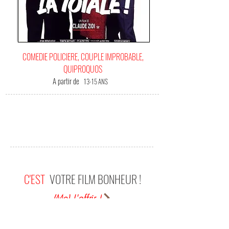
COMEDIE POLICIERE, COUPLE IMPROBABLE,
QUIPROQUOS
A partir de
13-15 ANS
C'EST
VOTRE FILM BONHEUR !
(Me) L'offrir !
J'ai commencé par voir le remake de "la totale", à
savoir "true lies". Et il est nécessaire de