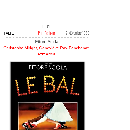
LE BAL
P'tit Bonheur
21 décembre 1983
ITALIE
Ettore Scola
Christophe Allright, Geneviève Ray-Penchenat,
Aziz Arbia