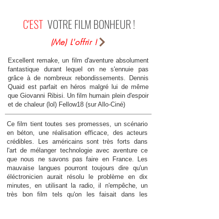
C'EST
VOTRE FILM BONHEUR !
(Me) L'offrir !
Excellent remake, un film d'aventure absolument
fantastique durant lequel on ne s'ennuie pas
grâce à de nombreux rebondissements. Dennis
Quaid est parfait en héros malgré lui de même
que Giovanni Ribisi. Un film humain plein d'espoir
et de chaleur (lol) Fellow18 (sur Allo-Ciné)
Ce film tient toutes ses promesses, un scénario
en béton, une réalisation efficace, des acteurs
crédibles. Les américains sont très forts dans
l'art de mélanger technologie avec aventure ce
que nous ne savons pas faire en France. Les
mauvaise langues pourront toujours dire qu'un
éléctronicien aurait résolu le problème en dix
minutes, en utilisant la radio, il n'empêche, un
très bon film tels qu'on les faisait dans les
années 50. MINUX75 (sur Allo-Ciné)