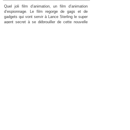
Quel joli film d’animation, un film d’animation
d’espionnage. Le film regorge de gags et de
gadgets qui vont servir à Lance Sterling le super
agent secret à se débrouiller de cette nouvelle
affaire en compagnie de Walter, ce « drôle » de
scientifique. Le duo va être accompagné par une
équipe de pigeons… Le personnage Walter
Beckett est un personnage attachant et
généreux. Il y a de l’action, de l’humour, de
l’amitié, de l’amour, un film familial qui plait aux
enfants et aux parents. Le rythme est effréné, les
actions s’enchainent. En ce qui concerne les
acteurs de doublage, on retrouve Will Smith, Tom
Holland et leurs voix françaises. Les acteurs y
sont excellents. Un très joli film d’animation à
voir sans faute en famille !!! framboise32 (sur
Allo-Ciné)
Très grande qualité visuelle, le scénario est
classique mais efficace, mon amie et moi avons
adoré ce film autant pour les enfants que pour les
adultes. On y reconnaît à la perfection et malice
Will Smith et Tom Holland, dans une
interprétation intelligente et humoristique qui