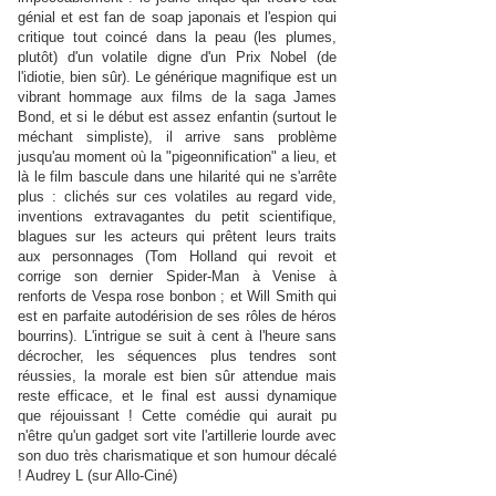
génial et est fan de soap japonais et l'espion qui
critique tout coincé dans la peau (les plumes,
plutôt) d'un volatile digne d'un Prix Nobel (de
l'idiotie, bien sûr). Le générique magnifique est un
vibrant hommage aux films de la saga James
Bond, et si le début est assez enfantin (surtout le
méchant simpliste), il arrive sans problème
jusqu'au moment où la "pigeonnification" a lieu, et
là le film bascule dans une hilarité qui ne s'arrête
plus : clichés sur ces volatiles au regard vide,
inventions extravagantes du petit scientifique,
blagues sur les acteurs qui prêtent leurs traits
aux personnages (Tom Holland qui revoit et
corrige son dernier Spider-Man à Venise à
renforts de Vespa rose bonbon ; et Will Smith qui
est en parfaite autodérision de ses rôles de héros
bourrins). L'intrigue se suit à cent à l'heure sans
décrocher, les séquences plus tendres sont
réussies, la morale est bien sûr attendue mais
reste efficace, et le final est aussi dynamique
que réjouissant ! Cette comédie qui aurait pu
n'être qu'un gadget sort vite l'artillerie lourde avec
son duo très charismatique et son humour décalé
! Audrey L (sur Allo-Ciné)