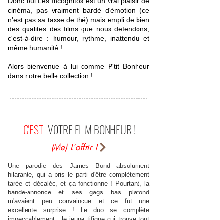
Donc oui Les Incognitos est un vrai plaisir de
cinéma, pas vraiment bardé d'émotion (ce
n'est pas sa tasse de thé) mais empli de bien
des qualités des films que nous défendons,
c'est-à-dire : humour, rythme, inattendu et
même humanité !
Alors bienvenue à lui comme P'tit Bonheur
dans notre belle collection !
C'EST
VOTRE FILM BONHEUR !
(Me) L'offrir !
Une parodie des James Bond absolument
hilarante, qui a pris le parti d'être complètement
tarée et décalée, et ça fonctionne ! Pourtant, la
bande-annonce et ses gags bas plafond
m'avaient peu convaincue et ce fut une
excellente surprise ! Le duo se complète
impeccablement : le jeune tifique qui trouve tout