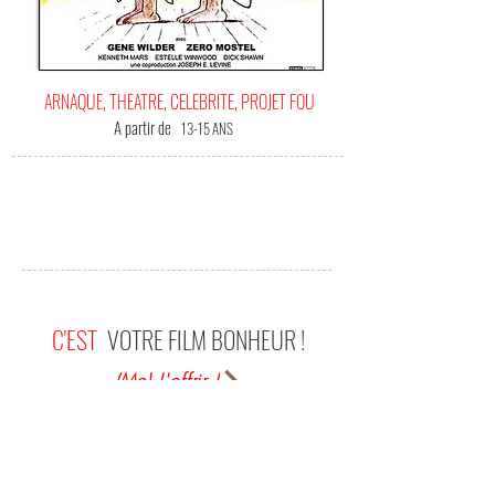
ARNAQUE, THEATRE, CELEBRITE, PROJET FOU
A partir de
13-15 ANS
C'EST
VOTRE FILM BONHEUR !
(Me) L'offrir !
Le film nous embarque dans un jeu d'acteurs
hallucinant. Le duo d'acteurs Gene Wilder / Zero
Mostel est purement magique, la mise en scène
hilarante, la musique géniale. Difficile de décrire