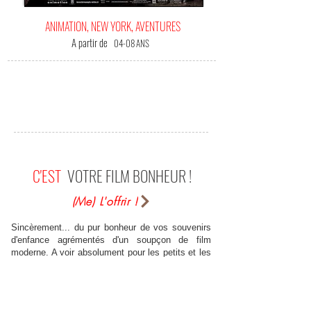
ANIMATION, NEW YORK, AVENTURES
A partir de
04-08 ANS
C'EST
VOTRE FILM BONHEUR !
(Me) L'offrir !
Sincèrement... du pur bonheur de vos souvenirs
d'enfance agrémentés d'un soupçon de film
moderne. A voir absolument pour les petits et les
grands ! gmany13 (sur Allo-Ciné)
Je mets cinq étoiles en sachant très bien que ce
film n'est pas parfait mais j'ai vraiment accroché,