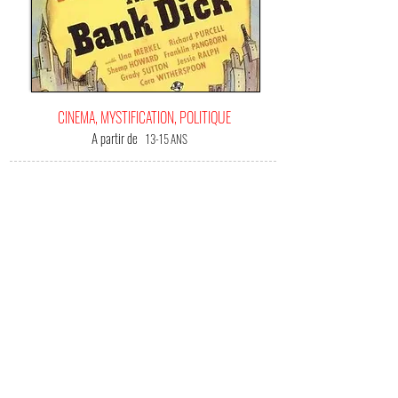
CINEMA, MYSTIFICATION, POLITIQUE
A partir de
13-15 ANS
C'EST
VOTRE FILM BONHEUR !
(Me) L'offrir !
Il est gros, il fume, il boit, il est grotesque et
mesquinement violent. W. C. Fields, le négatif