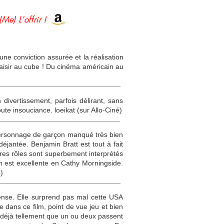
(Me) L'offrir !
 une conviction assurée et la réalisation
laisir au cube ! Du cinéma américain au
divertissement, parfois délirant, sans
ute insouciance. loeikat (sur Allo-Ciné)
un personnage de garçon manqué très bien
éjantée. Benjamin Bratt est tout à fait
res rôles sont superbement interprétés
en est excellente en Cathy Morningside.
)
pense. Elle surprend pas mal cette USA
 dans ce film, point de vue jeu et bien
e déjà tellement que un ou deux passent