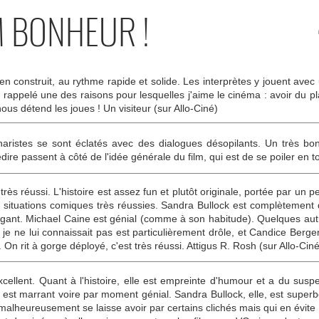
M BONHEUR !
bien construit, au rythme rapide et solide. Les interprètes y jouent avec
a rappelé une des raisons pour lesquelles j'aime le cinéma : avoir du p
ous détend les joues ! Un visiteur (sur Allo-Ciné)
ristes se sont éclatés avec des dialogues désopilants. Un très bon 
ire passent à côté de l'idée générale du film, qui est de se poiler en to
t très réussi. L'histoire est assez fun et plutôt originale, portée par 
s situations comiques très réussies. Sandra Bullock est complètement d
agant. Michael Caine est génial (comme à son habitude). Quelques aut
 je ne lui connaissait pas est particulièrement drôle, et Candice Berg
. On rit à gorge déployé, c'est très réussi. Attigus R. Rosh (sur Allo-Ciné
xcellent. Quant à l'histoire, elle est empreinte d'humour et a du sus
st marrant voire par moment génial. Sandra Bullock, elle, est superbe
 malheureusement se laisse avoir par certains clichés mais qui en évit