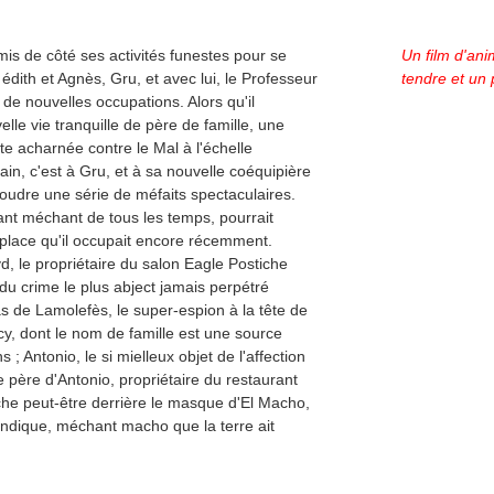
is de côté ses activités funestes pour se
Un film d'ani
édith et Agnès, Gru, et avec lui, le Professeur
tendre et un 
 de nouvelles occupations. Alors qu'il
le vie tranquille de père de famille, une
te acharnée contre le Mal à l'échelle
ain, c'est à Gru, et à sa nouvelle coéquipière
soudre une série de méfaits spectaculaires.
ant méchant de tous les temps, pourrait
la place qu'il occupait encore récemment.
d, le propriétaire du salon Eagle Postiche
 crime le plus abject jamais perpétré
las de Lamolefès, le super-espion à la tête de
cy, dont le nom de famille est une source
 Antonio, le si mielleux objet de l'affection
 père d'Antonio, propriétaire du restaurant
he peut-être derrière le masque d'El Macho,
indique, méchant macho que la terre ait