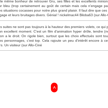
s le même bonheur de retrouver Gru, ses filles et les excellents minio
 bleu (trop certainement au goût de certain mais cela n'engage pas 
 les situations cocasses pour notre plus grand plaisir. Il faut dire que ce
gage et leurs bruitages divers. Génial ! nickelmac44 Biloba63 (sur Allo-
 suites ne sont pas toujours à la hauteur des premiers volets, ce qui po
e un excellent moment. C'est un film d'animation hyper drôle, tendre 
on a le droit. On rigole bien, surtout que les choix effectués sont to
 personnages, c'est top. Cela rajoute un peu d'intérêt encore à cet
. Un visiteur (sur Allo-Ciné
>