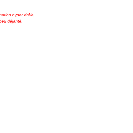
mation hyper drôle,
peu déjanté.