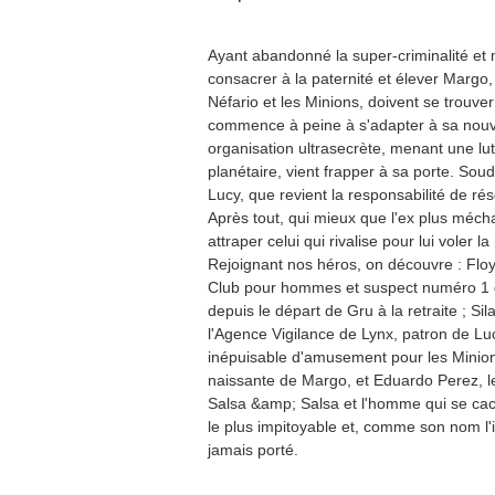
Ayant abandonné la super-criminalité et m
consacrer à la paternité et élever Margo, 
Néfario et les Minions, doivent se trouver
commence à peine à s'adapter à sa nouvel
organisation ultrasecrète, menant une lut
planétaire, vient frapper à sa porte. Soud
Lucy, que revient la responsabilité de ré
Après tout, qui mieux que l'ex plus méch
attraper celui qui rivalise pour lui voler 
Rejoignant nos héros, on découvre : Floy
Club pour hommes et suspect numéro 1 du
depuis le départ de Gru à la retraite ; Si
l'Agence Vigilance de Lynx, patron de Lu
inépuisable d'amusement pour les Minions ;
naissante de Margo, et Eduardo Perez, le
Salsa &amp; Salsa et l'homme qui se cac
le plus impitoyable et, comme son nom l'
jamais porté.