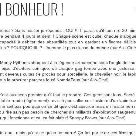
M BONHEUR !
cinéma ? Sans hésiter je réponds : OUI !!! Il parait qu'il faut rire 20 m
e pendant 4 jours et demi ! Chaque scène est culte, chaque dialogue
capacité à débiter des absurdités tout en gardant un flegme délici
plus ? POURQUOIIIII ? L'homme le plus classe du monde (sur Allo-Ciné
onty Python s'attaquent à la légende arthurienne sous l'angle de l'hum
 bijou d'écriture comique, où chaque gag tombe avec une justesse i
devenus cultes (le procès pour sorcellerie, le chevalier noir, le lapin t
ous le procurer pauvres fous! NomdeZeus (sur Allo-Ciné)
c'est aux sens premier qu'il faut le prendre! Ces gens sont fous. Sacr
 table ronde (légèrement) revisité pour aller sur l'histoire d'un lapin tr
on ne sait pas pourquoi on se dit que c'est absurde mais en réalité rie
 du rire sain pas besoin de chercher dis milliards d'explication saugre
 qui fonctionne et ça, ça fait plaisir! Snoopy Brown (sur Allo-Ciné)
rte quoi, mais qu'est-ce qu'on se marre! Ça fait partie de ces films qui