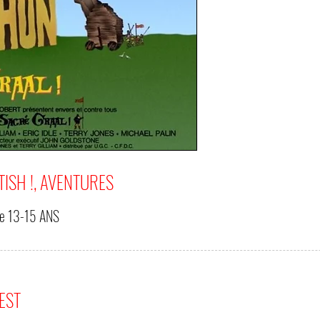
TISH !, AVENTURES
de
13-15 ANS
'EST