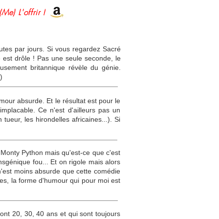
(Me) L'offrir !
inutes par jours. Si vous regardez Sacré
 est drôle ! Pas une seule seconde, le
eusement britannique révèle du génie.
)
our absurde. Et le résultat est pour le
mplacable. Ce n'est d'ailleurs pas un
ueur, les hirondelles africaines...). Si
é Monty Python mais qu'est-ce que c'est
ansgénique fou... Et on rigole mais alors
n n'est moins absurde que cette comédie
nues, la forme d'humour qui pour moi est
 ont 20, 30, 40 ans et qui sont toujours