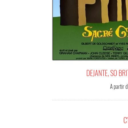
DEJANTE, SO BRI
A partir 
C