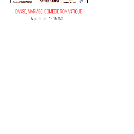
DANSE, MARIAGE, COMEDIE ROMANTIQUE
A partir de
13-15 ANS
C'EST
VOTRE FILM BONHEUR !
(Me) L'offrir !
Une merveille de fraîcheur et de virtuosité ... Fred
et Rita forment un couple éclectique mais
électrisant ... Jean-Olivier D'Oria (sur Allo-Ciné)
Bon artisan de la comédie américaine, William A.
Seiter fut des Keystone Cops de Sennett avant
de devenir un metteur en scène reconnu et