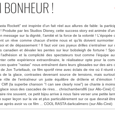
M BONHEUR !
Rasta Rockett" est inspirée d'un fait réel aux allures de fable: la par
! Produite par les Studios Disney, cette success story est animée d
n message sur la dignité, l'amitié et la force de la volonté ! L'épopée
nt un rêve comme chacun d'entre nous et qu'ils doivent surmonter d'
n soi et de dépassement ! Il faut voir ces joyeux drilles s'entraîner 
as canadien et dévaler les pentes sur leur bobsleigh de fortune ! Sport
l'adhésion et la complicité des spectateurs tout comme l'équipe au
er cette expérience extraordinaire, le réalisateur opte pour la com
s, ces quatre "rastas" nous entraînent dans leurs glissades sur des air
de Jon Turteltaub, ce film sportif rime avec éclats de rire où il réunit 
s de la glace, contrastes devenant source de tensions, mais surtout
le rôle de l'entraîneur un juste équilibre de drôlerie et d'émotio
Cliff (la superbe chanson "I can see clearly now") se chante à moins
a glace sous des cascades de rires... chrischambers86 (sur Allo-Ciné) 
re rire souvent, ce petit bijou arrive à nous faire verser une petite lar
super leçon sur la vie et plus particulièrement sur ce que devrait êtr
e après avoir vu ce film ... COOL RASTA darkcalimero (sur Allo-Ciné)