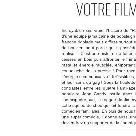
VOTRE FIL
Incroyable mais vraie, l'histoire de "
d'une équipe jamaïcaine de bobsleigh 
franche rigolade mais diffuse surtout u
de bout en bout parce qu'ils possède
réaliser ! C'est une histoire de foi e
caisses en bois puis affronter le frim
rasta et énergie musclée, emportant 
coqueluche de la presse ! Pour racont
l'énergie communicative ! Irrésistible
et leur sens du gag ! Sous la houlette 
contrastes entre les quatre kamikaze
populaire John Candy instille dans 
l'hémisphère sud, le reggae de Jimmy 
cette équipe de choc qui fait fondre l
comédies familiales. En plus de nous fai
une super comédie, il donne aussi une 
deviendrez un supporter de la Jamaïqu