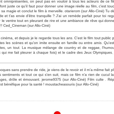
ont omniprésentes, on peut pas en vouloir à tous les acteurs de ce 
nt juste ce qu'il faut pour donner une image réelle au film, c'est tou
 sa magie et conclut le film à merveille. otarierom (sur Allo-Ciné) Tu 
e et t'as envie d'être tranquille ? J'ai un remède parfait pour toi
 ventre tout en pleurant de rire et une ambiance de rêve qui donne 
!! Ced_Cineman (sur Allo-Ciné)
 cinéma, et depuis je le regarde tous les ans. C'est le film tout public
utes les scènes et qu'on imite ensuite en famille ou entre amis. Qu'est-
ltes, un tout. La musique mélange de country et de reggae, l'humou
blic qui me fait pleurer à chaque fois) et le cadre des Jeux Olympiques.
oques sans prendre de ride, je viens de le revoir et il m'a même fait plu
sentiments et tout ce qui s'en suit, mais ce film n'a rien de cucul la p
es, drôle et émouvant. jerome9375 (sur Allo-Ciné) Film culte . Répl
t bénéfique pour la santé ! moustacheasouris (sur Allo-Ciné)