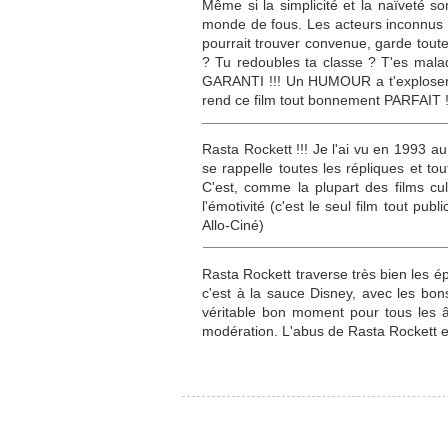
Même si la simplicité et la naïveté s
monde de fous. Les acteurs inconnus fo
pourrait trouver convenue, garde toute
? Tu redoubles ta classe ? T'es malad
GARANTI !!! Un HUMOUR a t'exploser le
rend ce film tout bonnement PARFAIT !
Rasta Rockett !!! Je l'ai vu en 1993 au
se rappelle toutes les répliques et to
C'est, comme la plupart des films cu
l'émotivité (c'est le seul film tout pu
Allo-Ciné)
Rasta Rockett traverse très bien les ép
c'est à la sauce Disney, avec les bons 
véritable bon moment pour tous les âg
modération. L'abus de Rasta Rockett es