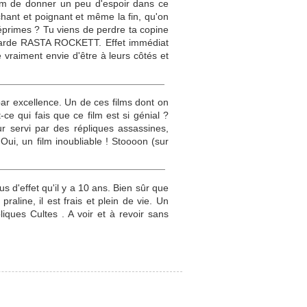
film de donner un peu d'espoir dans ce
chant et poignant et même la fin, qu'on
déprimes ? Tu viens de perdre ta copine
 regarde RASTA ROCKETT. Effet immédiat
vraiment envie d'être à leurs côtés et
 par excellence. Un de ces films dont on
ce qui fais que ce film est si génial ?
r servi par des répliques assassines,
 Oui, un film inoubliable ! Stoooon (sur
s d'effet qu'il y a 10 ans. Bien sûr que
raline, il est frais et plein de vie. Un
iques Cultes . A voir et à revoir sans