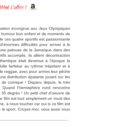
(Me) L'offrir !
ticipation incongrue aux Jeux Olympiques
'un humour bon enfant et de moments de
 de ces quatre sportifs est passionnante
énormes difficultés pour arriver à le
sur une pelouse de la Jamaïque dans des
ifs accomplis, ils allient décontraction
thentique était devenue à l'époque la
édie farfelue au rythme trépidant et à
s de reggae, avec pour armes leur pêche
une distribution épatante jouant sur les
 de comique ! Disparu depuis, le très
n ! Quand l'hémisphère nord rencontre
 35 degrés ! Un petit chef d'oeuvre de
Ce film est tout simplement un must des
me, à nous toucher car oui si ce film est
e le sport, Croyez-moi, vous aussi vous