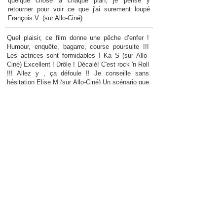
quelque chose à chaque plan, je pense y
retourner pour voir ce que j'ai surement loupé
François V. (sur Allo-Ciné)
Quel plaisir, ce film donne une pêche d’enfer !
Humour, enquête, bagarre, course poursuite !!!
Les actrices sont formidables ! Ka S (sur Allo-
Ciné) Excellent ! Drôle ! Décalé! C'est rock 'n Roll
!!! Allez y , ça défoule !! Je conseille sans
hésitation Elise M (sur Allo-Ciné) Un scénario que
n'aurait pas renié Tarantino Un casting au top
avec 3 Calamity Jane déchaînées dans un
braquage de haute volée, des pelles en veux tu,
en voilà mais pas qu(eu)e Une comédie noire
thon sur thon, à voir ... et revoir Bernard B (sur
Allo-Ciné)
Un scénario que n'aurait pas renié Tarantino Un
casting au top avec 3 Calamity Jane déchaînées
dans un braquage de haute volée, des pelles en
veux tu, en voilà mais pas qu(eu)e Une comédie
noire thon sur thon, à voir ... et revoir Bernard B
(sur Allo-Ciné) Sur un ton de comédie, plutôt
enragée et nerveuse que gentille, on se laisse
prendre par surprise par les coups de théâtre