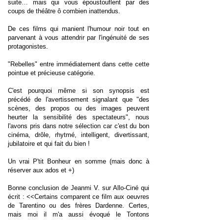
suite… mais qui vous époustouflent par des
coups de théâtre ô combien inattendus.
De ces films qui manient l'humour noir tout en
parvenant à vous attendrir par l'ingénuité de ses
protagonistes.
"Rebelles" entre immédiatement dans cette cette
pointue et précieuse catégorie.
C'est pourquoi même si son synopsis est
précédé de l'avertissement signalant que "des
scènes, des propos ou des images peuvent
heurter la sensibilité des spectateurs", nous
l'avons pris dans notre sélection car c'est du bon
cinéma, drôle, rhytmé, intelligent, divertissant,
jubilatoire et qui fait du bien !
Un vrai P'tit Bonheur en somme (mais donc à
réserver aux ados et +)
Bonne conclusion de Jeanmi V. sur Allo-Ciné qui
écrit : <<Certains comparent ce film aux oeuvres
de Tarentino ou des frères Dardenne. Certes,
mais moi il m'a aussi évoqué le Tontons