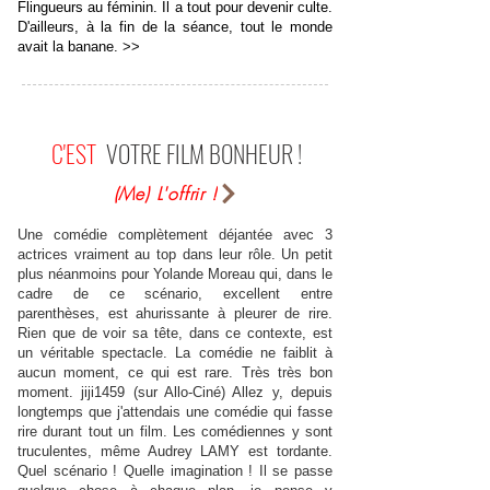
Flingueurs au féminin. Il a tout pour devenir culte.
D'ailleurs, à la fin de la séance, tout le monde
avait la banane. >>
C'EST
VOTRE FILM BONHEUR !
(Me) L'offrir !
Une comédie complètement déjantée avec 3
actrices vraiment au top dans leur rôle. Un petit
plus néanmoins pour Yolande Moreau qui, dans le
cadre de ce scénario, excellent entre
parenthèses, est ahurissante à pleurer de rire.
Rien que de voir sa tête, dans ce contexte, est
un véritable spectacle. La comédie ne faiblit à
aucun moment, ce qui est rare. Très très bon
moment. jiji1459 (sur Allo-Ciné) Allez y, depuis
longtemps que j'attendais une comédie qui fasse
rire durant tout un film. Les comédiennes y sont
truculentes, même Audrey LAMY est tordante.
Quel scénario ! Quelle imagination ! Il se passe