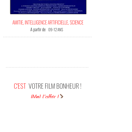
AMITIE, INTELLIGENCE ARTIFICIELLE, SCIENCE
A partir de
09-12 ANS
C'EST
VOTRE FILM BONHEUR !
(Me) L'offrir !
Ah! Short Circuit, quel film! Je le regarde depuis
petit, je l'ai vu une 15aine de fois, en français en
anglais... Je ne m'en lasserai jamais! C'est
probablement mon film préféré. Il a une vraie
âme, de l'humour, une morale et un concept