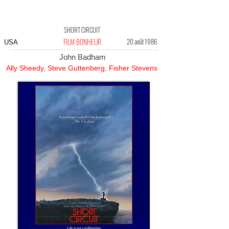
SHORT CIRCUIT
FILM BONHEUR
20 août 1986
USA
John Badham
Ally Sheedy, Steve Guttenberg, Fisher Stevens