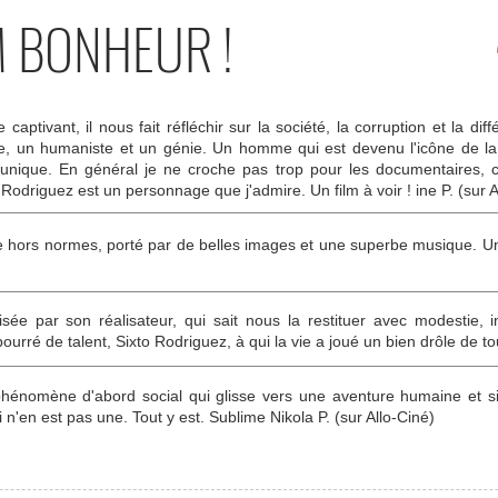
M BONHEUR !
tivant, il nous fait réfléchir sur la société, la corruption et la diff
, un humaniste et un génie. Un homme qui est devenu l'icône de la 
 unique. En général je ne croche pas trop pour les documentaires, ce
 Rodriguez est un personnage que j'admire. Un film à voir ! ine P. (sur A
 hors normes, porté par de belles images et une superbe musique. Un f
isée par son réalisateur, qui sait nous la restituer avec modestie, 
bourré de talent, Sixto Rodriguez, à qui la vie a joué un bien drôle de tou
 phénomène d'abord social qui glisse vers une aventure humaine et s
 n'en est pas une. Tout y est. Sublime Nikola P. (sur Allo-Ciné)