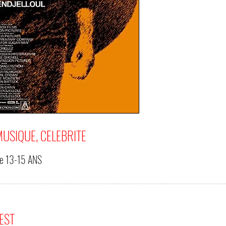
USIQUE, CELEBRITE
de
13-15 ANS
'EST