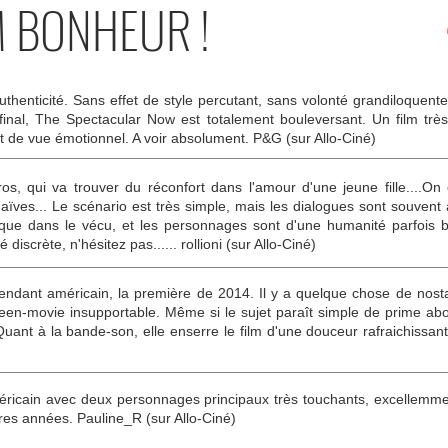
M BONHEUR !
'authenticité. Sans effet de style percutant, sans volonté grandiloquen
u final, The Spectacular Now est totalement bouleversant. Un film t
t de vue émotionnel. A voir absolument. P&G (sur Allo-Ciné)
os, qui va trouver du réconfort dans l'amour d'une jeune fille....On 
naïves... Le scénario est très simple, mais les dialogues sont souvent a
esque dans le vécu, et les personnages sont d'une humanité parfois b
discrète, n'hésitez pas...... rollioni (sur Allo-Ciné)
endant américain, la première de 2014. Il y a quelque chose de nosta
teen-movie insupportable. Même si le sujet paraît simple de prime abo
Quant à la bande-son, elle enserre le film d'une douceur rafraichissante
éricain avec deux personnages principaux très touchants, excellemment
ères années. Pauline_R (sur Allo-Ciné)