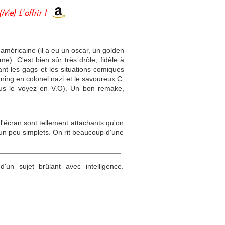
(Me) L'offrir !
américaine (il a eu un oscar, un golden
e). C'est bien sûr très drôle, fidèle à
ant les gags et les situations comiques
ing en colonel nazi et le savoureux C.
 vous le voyez en V.O). Un bon remake,
l'écran sont tellement attachants qu'on
t un peu simplets. On rit beaucoup d'une
un sujet brûlant avec intelligence.