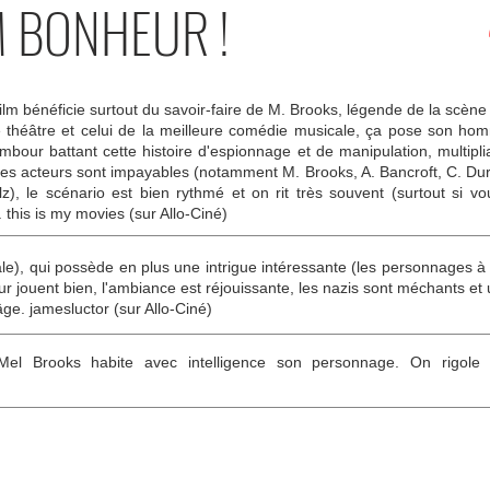
M BONHEUR !
lm bénéficie surtout du savoir-faire de M. Brooks, légende de la scène 
e théâtre et celui de la meilleure comédie musicale, ça pose son homm
ambour battant cette histoire d'espionnage et de manipulation, multipli
es acteurs sont impayables (notamment M. Brooks, A. Bancroft, C. Durn
lz), le scénario est bien rythmé et on rit très souvent (surtout si
 this is my movies (sur Allo-Ciné)
e), qui possède en plus une intrigue intéressante (les personnages à 
eur jouent bien, l'ambiance est réjouissante, les nazis sont méchants e
âge. jamesluctor (sur Allo-Ciné)
l Brooks habite avec intelligence son personnage. On rigole d'