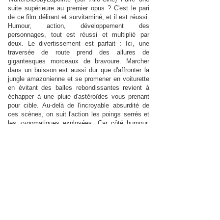
suite supérieure au premier opus ? C'est le pari
de ce film délirant et survitaminé, et il est réussi.
Humour, action, développement des
personnages, tout est réussi et multiplié par
deux. Le divertissement est parfait : Ici, une
traversée de route prend des allures de
gigantesques morceaux de bravoure. Marcher
dans un buisson est aussi dur que d'affronter la
jungle amazonienne et se promener en voiturette
en évitant des balles rebondissantes revient à
échapper à une pluie d'astéroïdes vous prenant
pour cible. Au-delà de l'incroyable absurdité de
ces scènes, on suit l'action les poings serrés et
les zygomatiques explosées. Car côté humour,
c'est au sommet. Les références pleuvent. Le
scénario multiplie envolées scénaristiques folles
et courses poursuites parfaitement réglées. Et
parfois, dans tout cela se dessinent quelques
esquisses mélancoliques : dans la tête d'un jouet
(qui gagne d'ailleurs en profondeur psychologique)
s'illustre la crainte du noir d'une poubelle et
l'abandon, terrible cauchemar pixarien. Emouvant
et jouissif. B-Lyndon (sur Allo-Ciné)