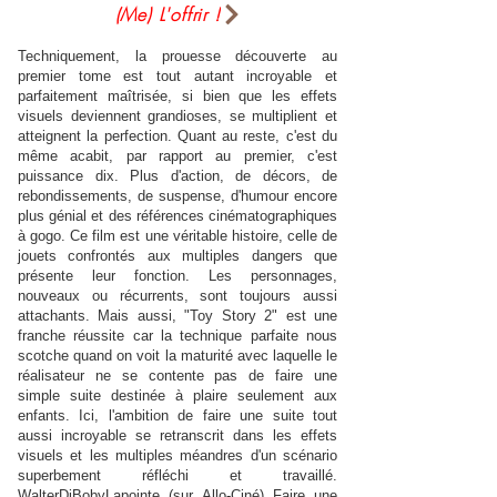
(Me) L'offrir !
Techniquement, la prouesse découverte au
premier tome est tout autant incroyable et
parfaitement maîtrisée, si bien que les effets
visuels deviennent grandioses, se multiplient et
atteignent la perfection. Quant au reste, c'est du
même acabit, par rapport au premier, c'est
puissance dix. Plus d'action, de décors, de
rebondissements, de suspense, d'humour encore
plus génial et des références cinématographiques
à gogo. Ce film est une véritable histoire, celle de
jouets confrontés aux multiples dangers que
présente leur fonction. Les personnages,
nouveaux ou récurrents, sont toujours aussi
attachants. Mais aussi, "Toy Story 2" est une
franche réussite car la technique parfaite nous
scotche quand on voit la maturité avec laquelle le
réalisateur ne se contente pas de faire une
simple suite destinée à plaire seulement aux
enfants. Ici, l'ambition de faire une suite tout
aussi incroyable se retranscrit dans les effets
visuels et les multiples méandres d'un scénario
superbement réfléchi et travaillé.
WalterDiBobyLapointe (sur Allo-Ciné) Faire une