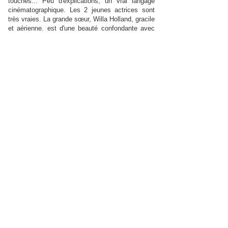
touches... Peu d'explications, un vrai langage
cinématographique. Les 2 jeunes actrices sont
très vraies. La grande sœur, Willa Holland, gracile
et aérienne, est d'une beauté confondante avec
son regard bleu foncé... tout simplement
délicieuse et sensuelle. Une belle carrière devant
elle. naaj (sur Allo-Ciné)
Attention chef-d'oeuvre ! Un mélodrame filmé
comme un documentaire, un film d'une puissance
émotionnelle rare. Vous entrez dans la vie de
cette famille et vous êtes bouleversé du début à
la fin. Winterbottom est un grand réalisateur, son
regard est singulier, intense et terriblement
sincère. Il raconte le deuil sans jamais tomber
dans le pathos, de manière très réelle et poétique
à la fois. Vous voyagerez dans une Italie moite et
mystérieuse où les fantômes errent dans les rues
sombres... La plus jeune des deux soeurs (10
ans) est tout simplement exceptionnelle. Son
visage en gros plan quand vous savez à quoi elle
pense et ça y est vous avez encore une boule
dans la gorge... Parce que c'est la vie
transcendée par le cinéma. Comme ça n'arrive
pas si souvent ! Lilith99 (sur Allo-Ciné)