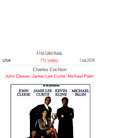
A Fish Called Wanda
P'tit bonheur
1 mai 2024
USA
Charles Crichton
John Cleese, Jamie-Lee Curtis, Michael Palin