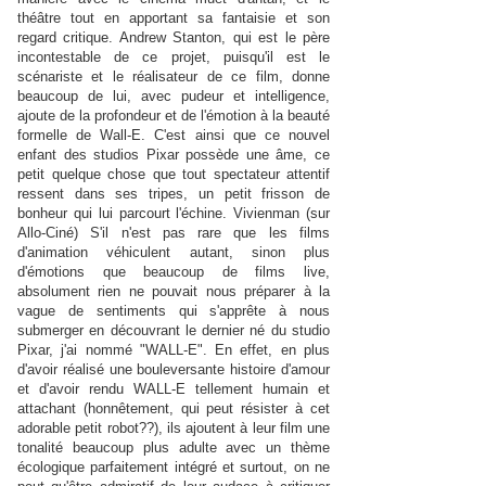
théâtre tout en apportant sa fantaisie et son
regard critique. Andrew Stanton, qui est le père
incontestable de ce projet, puisqu'il est le
scénariste et le réalisateur de ce film, donne
beaucoup de lui, avec pudeur et intelligence,
ajoute de la profondeur et de l'émotion à la beauté
formelle de Wall-E. C'est ainsi que ce nouvel
enfant des studios Pixar possède une âme, ce
petit quelque chose que tout spectateur attentif
ressent dans ses tripes, un petit frisson de
bonheur qui lui parcourt l'échine. Vivienman (sur
Allo-Ciné) S'il n'est pas rare que les films
d'animation véhiculent autant, sinon plus
d'émotions que beaucoup de films live,
absolument rien ne pouvait nous préparer à la
vague de sentiments qui s'apprête à nous
submerger en découvrant le dernier né du studio
Pixar, j'ai nommé "WALL-E". En effet, en plus
d'avoir réalisé une bouleversante histoire d'amour
et d'avoir rendu WALL-E tellement humain et
attachant (honnêtement, qui peut résister à cet
adorable petit robot??), ils ajoutent à leur film une
tonalité beaucoup plus adulte avec un thème
écologique parfaitement intégré et surtout, on ne