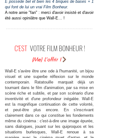
E possède bel et bien les 4 briques de bases + 1
qui font de lui un vrai Film Bonheur.
A notre amie "fan" : merci d'avoir insisté et d'avoir
été aussi opiniâtre que Wall-E… !
C'EST
VOTRE FILM BONHEUR !
(Me) L'offrir !
Wall-E s'avère être une ode à l'humanité, un bijou
visuel et une superbe réflexion sur le monde
contemporain. Ratatouille marquait déjà un
tournant dans le film d'animation, par sa mise en
scène riche et subtile, et par son scénario d'une
inventivité et d'une profondeur inégalée. Wall-E
est la magnifique continuation de cette volonté,
et peut-être plus encore. En s'inscrivant
clairement dans ce qui constitue les fondements
même du cinéma : c'est-à-dire une image épurée,
sans dialogues, jouant sur les quiproquos et les
situations burlesques, Wall-E renoue à sa
manière avec le cinéma muet d'antan, et le