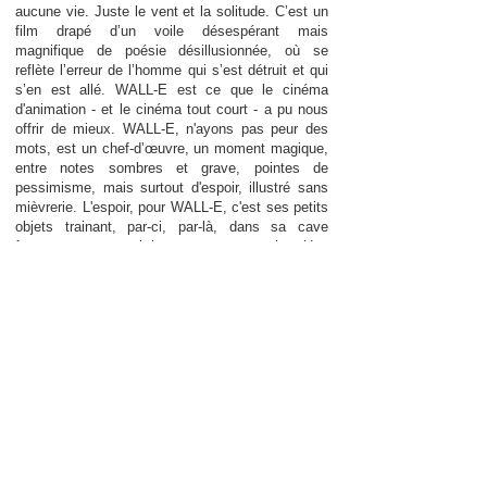
aucune vie. Juste le vent et la solitude. C’est un
film drapé d’un voile désespérant mais
magnifique de poésie désillusionnée, où se
reflète l’erreur de l’homme qui s’est détruit et qui
s’en est allé. WALL-E est ce que le cinéma
d'animation - et le cinéma tout court - a pu nous
offrir de mieux. WALL-E, n'ayons pas peur des
mots, est un chef-d’œuvre, un moment magique,
entre notes sombres et grave, pointes de
pessimisme, mais surtout d'espoir, illustré sans
mièvrerie. L'espoir, pour WALL-E, c'est ses petits
objets trainant, par-ci, par-là, dans sa cave
fourre-tout : un briquet, par exemple. Une
guirlande. Une cassette : le film « Hello, Dolly ! »,
repassé en boucle. Et cette chanson émouvante
ou l'amour entre les deux personnages s'insuffle,
leurs mains se rapprochent, se caressent, que
fixe WALL-E les yeux embués, ignorant encore
qu'il trouvera en EVE un remède à sa solitude, et
mieux, son manque d'amour...
Wall-E, c'est simple et profond, poétique et drôle,
beau et pas bateau...Les références fusent à
chaque instant, jusqu'au générique final. L'action
n'est là que pour nous laisser le temps de