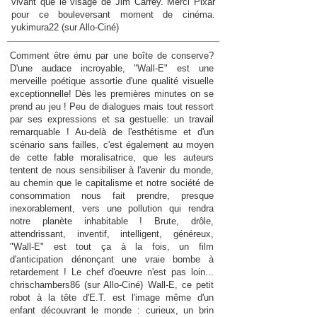
vivant que le visage de Jim Carrey. Merci Pixar
pour ce bouleversant moment de cinéma.
yukimura22 (sur Allo-Ciné)
Comment être ému par une boîte de conserve?
D'une audace incroyable, "Wall-E" est une
merveille poétique assortie d'une qualité visuelle
exceptionnelle! Dès les premières minutes on se
prend au jeu ! Peu de dialogues mais tout ressort
par ses expressions et sa gestuelle: un travail
remarquable ! Au-delà de l'esthétisme et d'un
scénario sans failles, c'est également au moyen
de cette fable moralisatrice, que les auteurs
tentent de nous sensibiliser à l'avenir du monde,
au chemin que le capitalisme et notre société de
consommation nous fait prendre, presque
inexorablement, vers une pollution qui rendra
notre planète inhabitable ! Brute, drôle,
attendrissant, inventif, intelligent, généreux,
"Wall-E" est tout ça à la fois, un film
d'anticipation dénonçant une vraie bombe à
retardement ! Le chef d'oeuvre n'est pas loin...
chrischambers86 (sur Allo-Ciné) Wall-E, ce petit
robot à la tête d'E.T. est l'image même d'un
enfant découvrant le monde : curieux, un brin