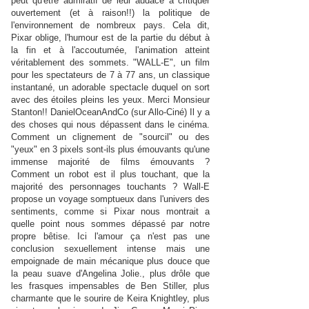
peut qu'être admiratif de leur audace à critiquer
ouvertement (et à raison!!) la politique de
l'environnement de nombreux pays. Cela dit,
Pixar oblige, l'humour est de la partie du début à
la fin et à l'accoutumée, l'animation atteint
véritablement des sommets. "WALL-E", un film
pour les spectateurs de 7 à 77 ans, un classique
instantané, un adorable spectacle duquel on sort
avec des étoiles pleins les yeux. Merci Monsieur
Stanton!! DanielOceanAndCo (sur Allo-Ciné) Il y a
des choses qui nous dépassent dans le cinéma.
Comment un clignement de "sourcil" ou des
"yeux" en 3 pixels sont-ils plus émouvants qu'une
immense majorité de films émouvants ?
Comment un robot est il plus touchant, que la
majorité des personnages touchants ? Wall-E
propose un voyage somptueux dans l'univers des
sentiments, comme si Pixar nous montrait a
quelle point nous sommes dépassé par notre
propre bêtise. Ici l'amour ça n'est pas une
conclusion sexuellement intense mais une
empoignade de main mécanique plus douce que
la peau suave d'Angelina Jolie., plus drôle que
les frasques impensables de Ben Stiller, plus
charmante que le sourire de Keira Knightley, plus