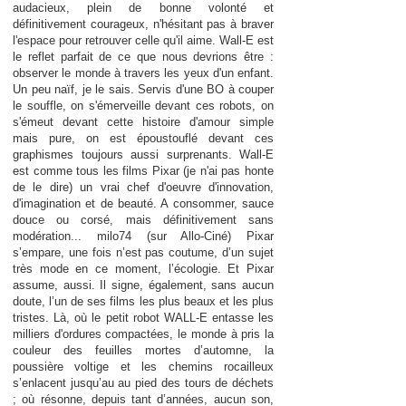
audacieux, plein de bonne volonté et
définitivement courageux, n'hésitant pas à braver
l'espace pour retrouver celle qu'il aime. Wall-E est
le reflet parfait de ce que nous devrions être :
observer le monde à travers les yeux d'un enfant.
Un peu naïf, je le sais. Servis d'une BO à couper
le souffle, on s'émerveille devant ces robots, on
s'émeut devant cette histoire d'amour simple
mais pure, on est époustouflé devant ces
graphismes toujours aussi surprenants. Wall-E
est comme tous les films Pixar (je n'ai pas honte
de le dire) un vrai chef d'oeuvre d'innovation,
d'imagination et de beauté. A consommer, sauce
douce ou corsé, mais définitivement sans
modération... milo74 (sur Allo-Ciné) Pixar
s’empare, une fois n’est pas coutume, d’un sujet
très mode en ce moment, l’écologie. Et Pixar
assume, aussi. Il signe, également, sans aucun
doute, l’un de ses films les plus beaux et les plus
tristes. Là, où le petit robot WALL-E entasse les
milliers d'ordures compactées, le monde à pris la
couleur des feuilles mortes d’automne, la
poussière voltige et les chemins rocailleux
s’enlacent jusqu’au au pied des tours de déchets
; où résonne, depuis tant d’années, aucun son,