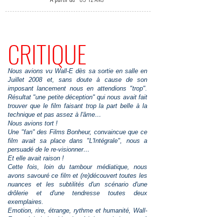
CRITIQUE
Nous avions vu Wall-E dès sa sortie en salle en
Juillet 2008 et, sans doute à cause de son
imposant lancement nous en attendions "trop".
Résultat "une petite déception" qui nous avait fait
trouver que le film faisant trop la part belle à la
technique et pas assez à l'âme…
Nous avions tort !
Une "fan" des Films Bonheur, convaincue que ce
film avait sa place dans "L'Intégrale", nous a
persuadé de le re-visionner…
Et elle avait raison !
Cette fois, loin du tambour médiatique, nous
avons savouré ce film et (re)découvert toutes les
nuances et les subtilités d'un scénario d'une
drôlerie et d'une tendresse toutes deux
exemplaires.
Emotion, rire, étrange, rythme et humanité, Wall-