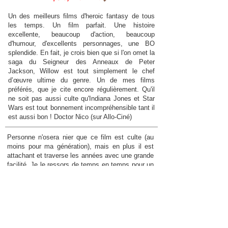
Un des meilleurs films d'heroic fantasy de tous
les temps. Un film parfait. Une histoire
excellente, beaucoup d'action, beaucoup
d'humour, d'excellents personnages, une BO
splendide. En fait, je crois bien que si l'on omet la
saga du Seigneur des Anneaux de Peter
Jackson, Willow est tout simplement le chef
d’œuvre ultime du genre. Un de mes films
préférés, que je cite encore régulièrement. Qu'il
ne soit pas aussi culte qu'Indiana Jones et Star
Wars est tout bonnement incompréhensible tant il
est aussi bon ! Doctor Nico (sur Allo-Ciné)
Personne n'osera nier que ce film est culte (au
moins pour ma génération), mais en plus il est
attachant et traverse les années avec une grande
facilité. Je le ressors de temps en temps pour un
nouveau visionnage et j'y prends toujours le
même plaisir. Alors certes les grincheux feront
valoir que les effets spéciaux sont vieillots et les
orques nettement moins effrayants que ceux de
la terre du milieu... C'est vrai en partie, mais je
rappellerais quand même que « Willow » a été