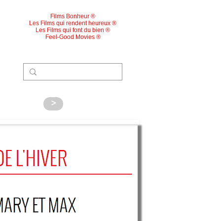
Films Bonheur ®
Les Films qui rendent heureux ®
Les Films qui font du bien ®
Feel-Good Movies ®
>