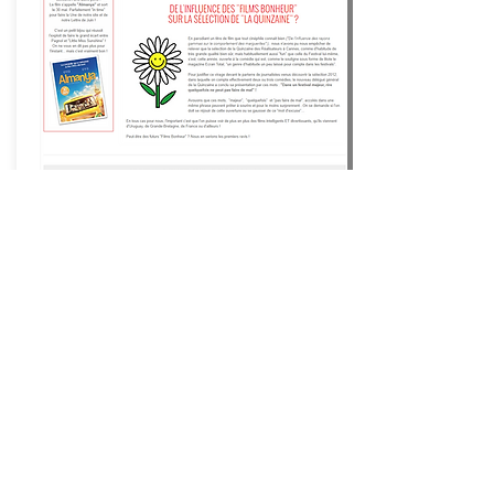
Films Bonheur ®
Les Films qui rendent heureux ®