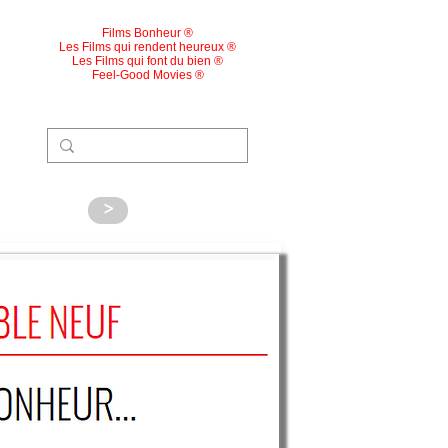
Films Bonheur ®
Les Films qui rendent heureux ®
Les Films qui font du bien ®
Feel-Good Movies ®
>