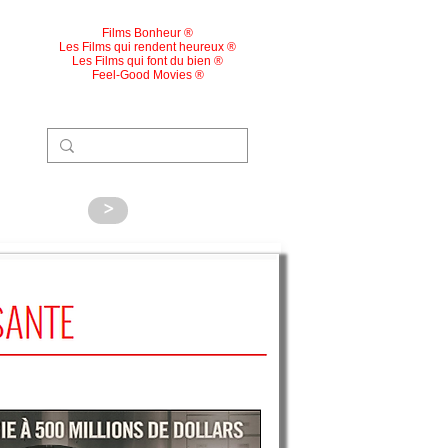
Films Bonheur ®
Les Films qui rendent heureux ®
Les Films qui font du bien ®
Feel-Good Movies ®
>