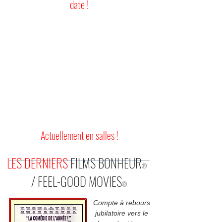
date !
Actuellement en salles
!
LES DERNIERS
FILMS BONHEUR
®
/ FEEL-GOOD MOVIES
®
Compte à rebours
jubilatoire vers le