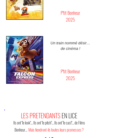
P'tit Bonheur
2025
Un train nommé désir…
de cinéma !
P'tit Bonheur
2025
LES PRETENDANTS
EN LICE
Ils ont "le look"... Ils ont "le pitch"... Ils ont "le cast"... de Films
Bonheur...
Mais tiendront-ils toutes leurs promesses ?