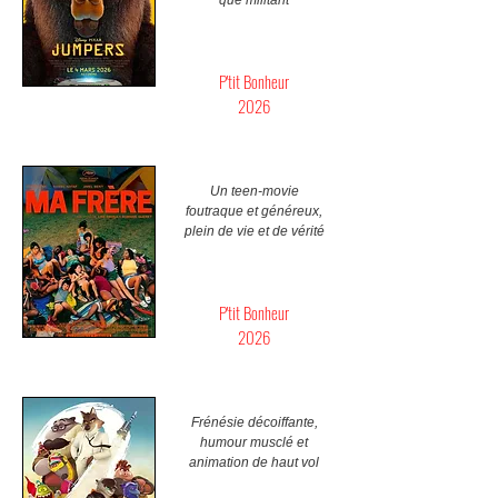
que militant
P'tit Bonheur
2026
Un teen-movie
foutraque et généreux,
plein de vie et de vérité
P'tit Bonheur
2026
Frénésie décoiffante,
humour musclé et
animation de haut vol