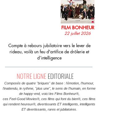
1/12
FILM BONHEUR
22 juillet 2026
Compte à rebours jubilatoire vers le lever de
rideau, voilà un feu d'artifice de drôlerie et
d’intelligence
NOTRE LIGNE
EDITORIALE
Composés de quatre "briques" de base : l'émotion, l'humour,
l'inattendu, le rythme, "plus une", le sens de l'humain, en forme
de happy-end, voici les Films Bonheur®,
ces Feel-Good Movies®, ces films qui font du bien®, ces films
qui rendent heureux®, divertissants ET intelligents, intelligents
ET divertissants, rares et jubilatoires.
LA CHARTE
DES FILMS BONHEUR